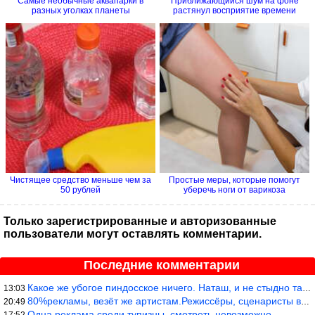
Самые необычные аквапарки в
Приближающийся шум на фоне
разных уголках планеты
растянул восприятие времени
Чистящее средство меньше чем за
Простые меры, которые помогут
50 рублей
уберечь ноги от варикоза
Только зарегистрированные и авторизованные
пользователи могут оставлять комментарии.
Последние комментарии
Какое же убогое пиндосское ничего. Наташ, и не стыдно такую фигн
13:03
80%рекламы, везёт же артистам.Режиссёры, сценаристы вы где или к
20:49
Одна реклама среди тупизны, смотреть невозможно.
17:52