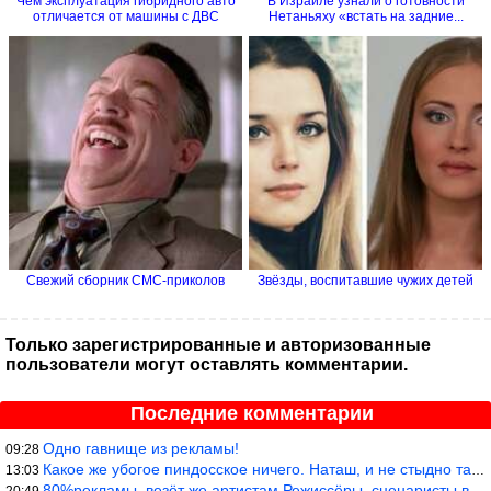
Чем эксплуатация гибридного авто
В Израиле узнали о готовности
отличается от машины с ДВС
Нетаньяху «встать на задние...
Свежий сборник СМС-приколов
Звёзды, воспитавшие чужих детей
Только зарегистрированные и авторизованные
пользователи могут оставлять комментарии.
Последние комментарии
Одно гавнище из рекламы!
09:28
Какое же убогое пиндосское ничего. Наташ, и не стыдно такую фигн
13:03
80%рекламы, везёт же артистам.Режиссёры, сценаристы вы где или к
20:49