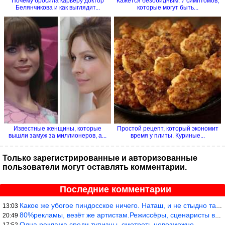
Почему бросила карьеру доктор
Кажется безобидным. 7 симптомов,
Белянчикова и как выглядит...
которые могут быть...
Известные женщины, которые
Простой рецепт, который экономит
вышли замуж за миллионеров, а...
время у плиты. Куриные...
Только зарегистрированные и авторизованные
пользователи могут оставлять комментарии.
Последние комментарии
Какое же убогое пиндосское ничего. Наташ, и не стыдно такую фигн
13:03
80%рекламы, везёт же артистам.Режиссёры, сценаристы вы где или к
20:49
Одна реклама среди тупизны, смотреть невозможно.
17:52